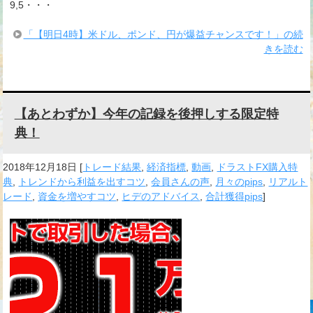
9,5・・・
「【明日4時】米ドル、ポンド、円が爆益チャンスです！」の続
きを読む
【あとわずか】今年の記録を後押しする限定特
典！
2018年12月18日
[
トレード結果
,
経済指標
,
動画
,
ドラストFX購入特
典
,
トレンドから利益を出すコツ
,
会員さんの声
,
月々のpips
,
リアルト
レード
,
資金を増やすコツ
,
ヒデのアドバイス
,
合計獲得pips
]