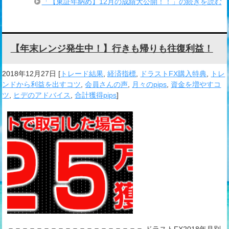
「【東証年納め】12月の成績大公開！！」の続きを読む
【年末レンジ発生中！】行きも帰りも往復利益！
2018年12月27日
[
トレード結果
,
経済指標
,
ドラストFX購入特典
,
トレ
ンドから利益を出すコツ
,
会員さんの声
,
月々のpips
,
資金を増やすコ
ツ
,
ヒデのアドバイス
,
合計獲得pips
]