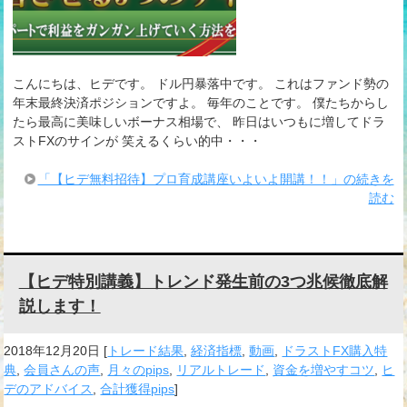
こんにちは、ヒデです。 ドル円暴落中です。 これはファンド勢の
年末最終決済ポジションですよ。 毎年のことです。 僕たちからし
たら最高に美味しいボーナス相場で、 昨日はいつもに増してドラ
ストFXのサインが 笑えるくらい的中・・・
「【ヒデ無料招待】プロ育成講座いよいよ開講！！」の続きを
読む
【ヒデ特別講義】トレンド発生前の3つ兆候徹底解
説します！
2018年12月20日
[
トレード結果
,
経済指標
,
動画
,
ドラストFX購入特
典
,
会員さんの声
,
月々のpips
,
リアルトレード
,
資金を増やすコツ
,
ヒ
デのアドバイス
,
合計獲得pips
]