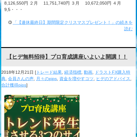
8,126,550円 ２月 11,751,740円 ３月 10,672,050円 ４月
9,5・・・
「【連休最終日】期間限定クリスマスプレゼント！」の続きを
読む
【ヒデ無料招待】プロ育成講座いよいよ開講！！
2018年12月21日
[
トレード結果
,
経済指標
,
動画
,
ドラストFX購入特
典
,
会員さんの声
,
月々のpips
,
資金を増やすコツ
,
ヒデのアドバイス
,
合計獲得pips
]