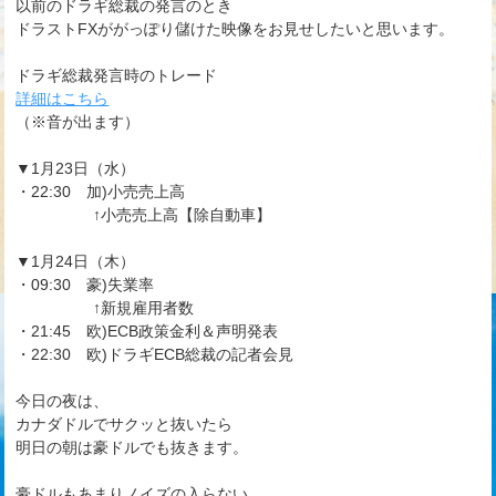
以前のドラギ総裁の発言のとき
ドラストFXががっぽり儲けた映像をお見せしたいと思います。
ドラギ総裁発言時のトレード
詳細はこちら
（※音が出ます）
▼1月23日（水）
・22:30 加)小売売上高
↑小売売上高【除自動車】
▼1月24日（木）
・09:30 豪)失業率
↑新規雇用者数
・21:45 欧)ECB政策金利＆声明発表
・22:30 欧)ドラギECB総裁の記者会見
今日の夜は、
カナダドルでサクッと抜いたら
明日の朝は豪ドルでも抜きます。
豪ドルもあまりノイズの入らない