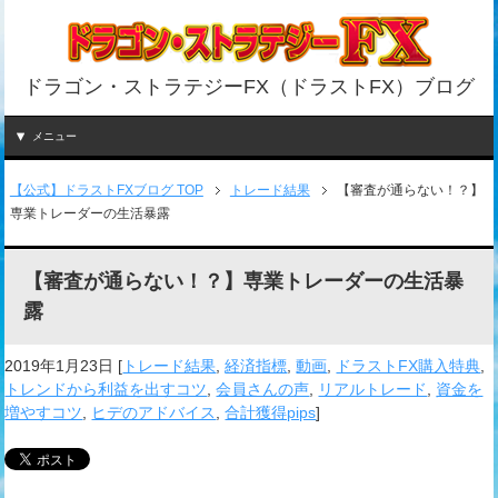
ドラゴン・ストラテジーFX（ドラストFX）ブログ
メニュー
【公式】ドラストFXブログ TOP
トレード結果
【審査が通らない！？】
専業トレーダーの生活暴露
【審査が通らない！？】専業トレーダーの生活暴
露
2019年1月23日
[
トレード結果
,
経済指標
,
動画
,
ドラストFX購入特典
,
トレンドから利益を出すコツ
,
会員さんの声
,
リアルトレード
,
資金を
増やすコツ
,
ヒデのアドバイス
,
合計獲得pips
]