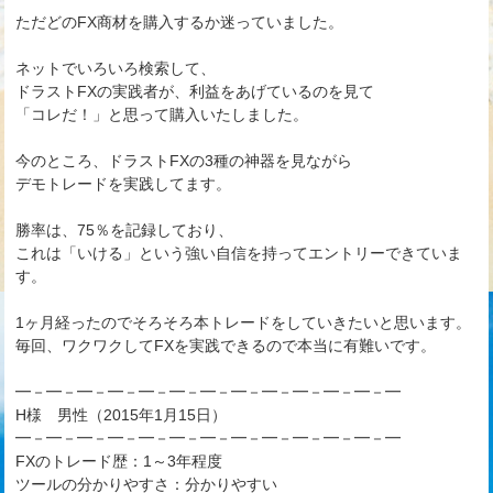
ただどのFX商材を購入するか迷っていました。
ネットでいろいろ検索して、
ドラストFXの実践者が、利益をあげているのを見て
「コレだ！」と思って購入いたしました。
今のところ、ドラストFXの3種の神器を見ながら
デモトレードを実践してます。
勝率は、75％を記録しており、
これは「いける」という強い自信を持ってエントリーできていま
す。
1ヶ月経ったのでそろそろ本トレードをしていきたいと思います。
毎回、ワクワクしてFXを実践できるので本当に有難いです。
━－━－━－━－━－━－━－━－━－━－━－━－━
H様 男性（2015年1月15日）
━－━－━－━－━－━－━－━－━－━－━－━－━
FXのトレード歴：1～3年程度
ツールの分かりやすさ：分かりやすい