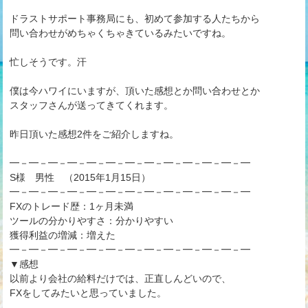
ドラストサポート事務局にも、初めて参加する人たちから
問い合わせがめちゃくちゃきているみたいですね。
忙しそうです。汗
僕は今ハワイにいますが、頂いた感想とか問い合わせとか
スタッフさんが送ってきてくれます。
昨日頂いた感想2件をご紹介しますね。
━－━－━－━－━－━－━－━－━－━－━－━－━
S様 男性 （2015年1月15日）
━－━－━－━－━－━－━－━－━－━－━－━－━
FXのトレード歴：1ヶ月未満
ツールの分かりやすさ：分かりやすい
獲得利益の増減：増えた
━－━－━－━－━－━－━－━－━－━－━－━－━
▼感想
以前より会社の給料だけでは、正直しんどいので、
FXをしてみたいと思っていました。